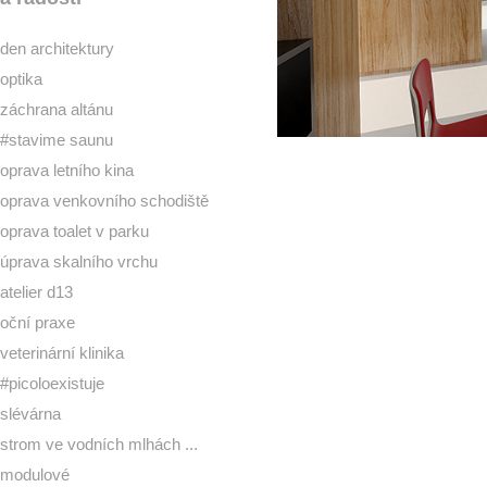
den architektury
optika
záchrana altánu
#stavime saunu
oprava letního kina
oprava venkovního schodiště
oprava toalet v parku
úprava skalního vrchu
atelier d13
oční praxe
veterinární klinika
#picoloexistuje
slévárna
strom ve vodních mlhách ...
modulové