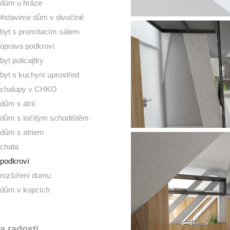
dům u hráze
#stavime dům v divočině
byt s promítacím sálem
úprava podkroví
byt policajtky
byt s kuchyní uprostřed
chalupy v CHKO
dům s átrii
dům s točitým schodištěm
dům s atriem
chata
podkroví
rozšíření domu
dům v kopcích
a radosti