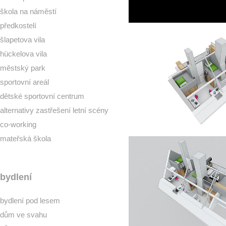
škola na náměstí
předkostelí
šlapetova vila
hückelova vila
městský park
sportovní areál
dětské sportovní centrum
alternativy zastřešení letní scény
co-working
mateřská škola
bydlení
bydlení pod lesem
dům ve svahu