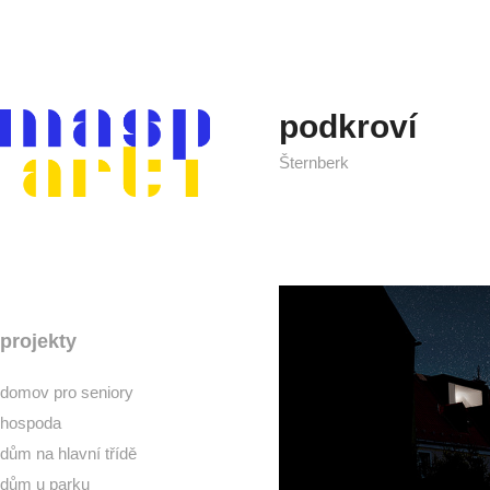
podkroví
Šternberk
projekty
domov pro seniory
hospoda
dům na hlavní třídě
dům u parku